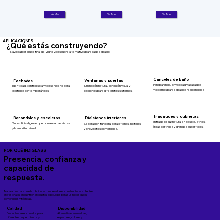
Ver Mas
Ver Mas
Ver Mas
APLICACIONES
¿Qué estás construyendo?
Navega por el uso final del vidrio y descubre alternativas para cada espacio.
Canceles de baño
Ventanas y puertas
Fachadas
Transparencia, privacidad y acabados
Iluminación natural, conexión visual y
Identidad, control solar y desempeño para
modernos para espacios residenciales
opciones para diferentes sistemas.
edificios contemporáneos
Tragaluces y cubiertas
Barandales y escaleras
Divisiones interiores
Entrada de luz natural en pasillos, atrios,
Superficies ligeras que conservan las vistas
Separación funcional para oficinas, hoteles
áreas centrales y grandes superficies.
y la amplitud visual.
y proyectos comerciales.
POR QUÉ INDIGLASS
Presencia, confianza y
capacidad de
respuesta.
Trabajamos para que distribuidores, procesadores, constructores y clientes
profesionales encuentren productos adecuados para sus necesidades
comerciales y técnicas.
Calidad
Disponibilidad
Productos seleccionados para
Alternativas en medidas,
diferentes requerimientos y
espesores, colores y