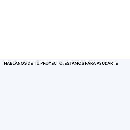
utilizarse en puertas, ventanas,
canceles, division
HABLANOS DE TU PROYECTO, ESTAMOS PARA AYUDARTE