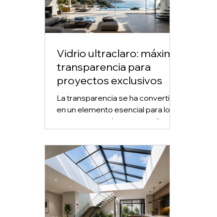
Vidrio ultraclaro: máxima
transparencia para
proyectos exclusivos
La transparencia se ha convertido
en un elemento esencial para los
proyectos que buscan amplitud,
iluminación natural y una
apariencia sofisticada. Dentro de
esta tendencia, el vidrio ultraclaro
destaca por ofrecer una visión
más limpia, colores más naturales
y bordes con una tonalidad verde
considerablemente menor que la
del vidrio claro convencional.