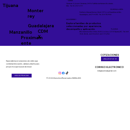
CDMX
Cipreses 9, Lázaro Cárdenas, 54916 Tultitlán de Mariano Escobedo,
Tijuana
Méx. Tel.: 56 2321 6141
Monter
GUADALAJARA
Periferico Manuel Gomez Morin 1371 A. col Huentitan el Alto,
rey
Guadalajara, Jal CP 44390. Tel.: 33 4735 7406
MONTERREY
Explora familias de productos
Guadalajara
seleccionadas por apariencia,
desempeño y aplicación.
TIJUANA
CDM
Manzanillo
Blvd. Gustavo Díaz Ordaz 8002, La Joya, 22115 Tijuana, B.C. Tel.: 664
788 3808, 664 910 6927, 664 177 6754
X
Proximam
ente
COTIZACIONES
(56) 23 21 61 41
Especialistas en soluciones de vidrio que
combinan innovación, calidad y diseño para
CORREO ELECTRONICO
proyectos que buscan destacar
indiglassmx@gmail.com
AVISO DE PRIVACIDAD
© 2026 Derechos Reservados INDIGLASS