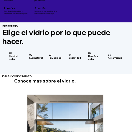
aplicaciones.
presentaciones.
Logística
Atención
Coordinación de pedidos y
Seguimiento comercial desde la
distribución a diferentes regiones.
cotización hasta la entrega.
DESEMPEÑO
Elige el vidrio por lo que puede
hacer.
05
01
02
04
03
06
Diseño y
Control
Luz natural
Seguridad
Privacidad
Aislamiento
color
solar
IDEAS Y CONOCIMIENTO
Conoce más sobre el vidrio.