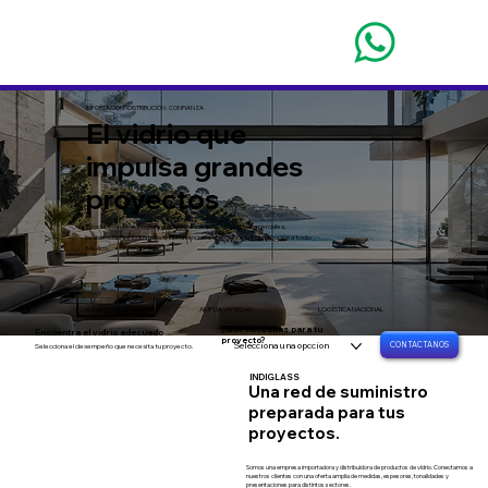
IMPORTACIÓN · DISTRIBUCIÓN · CONFIANZA
El vidrio que
impulsa grandes
proyectos
Productos de vidrio para aplicaciones arquitectónicas, comerciales,
residenciales e industriales, con atención especializada y distribución a todo
México.
CALIDAD SELECCIONADA
AMPLIA VARIEDAD
LOGÍSTICA NACIONAL
¿Qué necesitas para tu
Encuentra el vidrio adecuado
proyecto?
Selecciona una opccion
CONTACTANOS
Selecciona el desempeño que necesita tu proyecto.
INDIGLASS
Una red de suministro
preparada para tus
proyectos.
Somos una empresa importadora y distribuidora de productos de vidrio. Conectamos a
nuestros clientes con una oferta amplia de medidas, espesores, tonalidades y
presentaciones para distintos sectores.